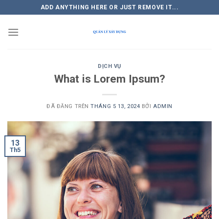
Chuyển
ADD ANYTHING HERE OR JUST REMOVE IT...
đến
nội
dung
DỊCH VỤ
What is Lorem Ipsum?
ĐÃ ĐĂNG TRÊN
THÁNG 5 13, 2024
BỞI
ADMIN
13
Th5